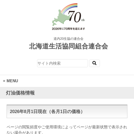
道内20生協の連合会
北海道生活協同組合連合会
MENU
灯油価格情報
2026年8月1日現在（各月1日の価格）
ページの閲覧頻度やご使用環境によってページが最新状態で表示され
ない場合があります。